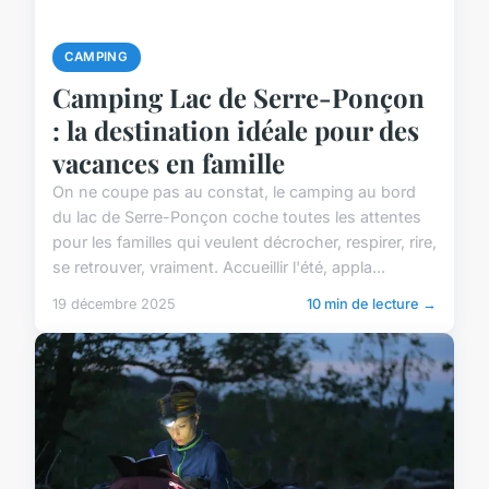
CAMPING
Camping Lac de Serre-Ponçon
: la destination idéale pour des
vacances en famille
On ne coupe pas au constat, le camping au bord
du lac de Serre-Ponçon coche toutes les attentes
pour les familles qui veulent décrocher, respirer, rire,
se retrouver, vraiment. Accueillir l'été, appla...
19 décembre 2025
10 min de lecture →