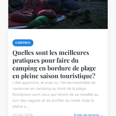
CAMPING
Quelles sont les meilleures
pratiques pour faire du
camping en bordure de plage
en pleine saison touristique?
L'été approche, et avec lui, l'envie irrésistible de
vacances en camping au bord de la plage.
Nombreux sont ceux qui rêvent de se réveiller au
son des vagues et de profiter du soleil, mais la
pleine s...
20 juin 2024
6 min de lecture →