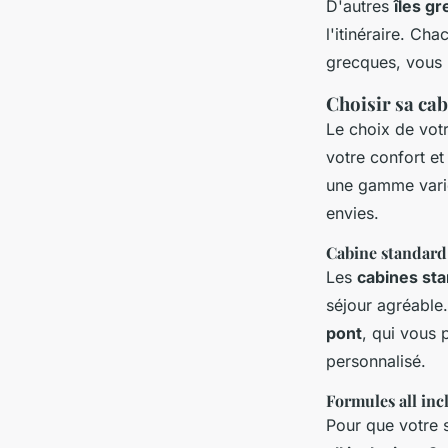
D'autres
îles g
l'itinéraire. Cha
grecques, vous 
Choisir sa cab
Le choix de vot
votre confort et
une gamme varié
envies.
Cabine standard 
Les
cabines st
séjour agréable
pont
, qui vous 
personnalisé.
Formules all inc
Pour que votre 