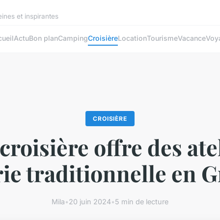
ines et inspirantes
ueil
Actu
Bon plan
Camping
Croisière
Location
Tourisme
Vacance
Voy
CROISIÈRE
croisière offre des ate
ie traditionnelle en 
Mila
•
20 juin 2024
•
5 min de lecture