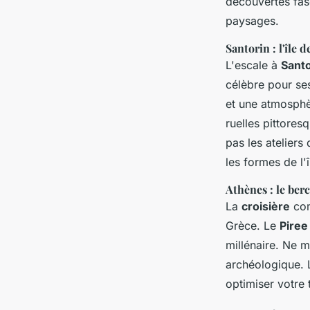
découvertes fasc
paysages.
Santorin : l'île 
L'escale à
Santo
célèbre pour se
et une atmosphèr
ruelles pittores
pas les ateliers
les formes de l'î
Athènes : le berc
La
croisière
com
Grèce. Le
Piree
millénaire. Ne m
archéologique. 
optimiser votre 