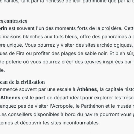
inantes, tant par la richesse de leur patrimoine que par la 
des contrastes
rin
est souvent l'un des moments forts de la croisière. Cet
s maisons blanches aux toits bleus, offre des panoramas à c
e unique. Vous pourrez y visiter des sites archéologiques, 
ques de Fira ou profiter des plages de sable noir. Et bien s
 de poterie où vous pourrez créer des œuvres inspirées par 
le.
eau de la civilisation
mence souvent par une escale à
Athènes
, la capitale his
 Athenes
est le
port
de départ idéal pour explorer les trésor
anquez pas de visiter l'Acropole, le Parthénon et le musée 
Les conseillers disponibles à bord du navire pourront vous 
temps et découvrir les sites incontournables.