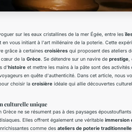
guer sur les eaux cristallines de la mer Égée, entre les
îl
 en vous initiant à l'art millénaire de la poterie. Cette expér
ve grâce à certaines
croisières
qui proposent des ateliers d
u cœur de la
Grèce
. Se détendre sur un navire de
prestige
,
s d'
histoire
et mettre les mains à la pâte sont des activités
voyageurs en quête d'authenticité. Dans cet article, nous v
 pour choisir la
croisière
idéale qui allie découvertes culturel
 culturelle unique
en Grèce ne se résument pas à des paysages époustouflants 
isiaques. Elles offrent également une véritable
immersion c
 enrichissantes comme des
ateliers de poterie traditionnelle