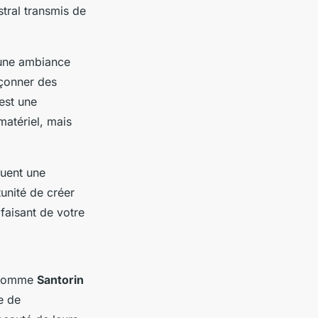
tral transmis de
 une ambiance
açonner des
est une
atériel, mais
tuent une
tunité de créer
faisant de votre
 comme
Santorin
e de