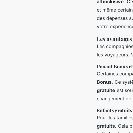
all inclusive
. C
et même certaine
des dépenses su
votre expérienc
Les avantages 
Les compagnies 
les voyageurs. 
Ponant Bonus et
Certaines compa
Bonus
. Ce syst
gratuite
est sou
changement de 
Enfants gratuits
Pour les famille
gratuits
. Cela 