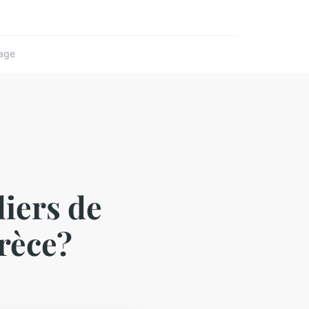
age
liers de
Grèce?