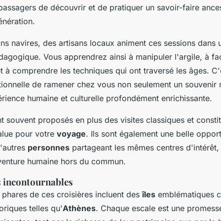
assagers de découvrir et de pratiquer un savoir-faire ances
énération.
ins navires, des artisans locaux animent ces sessions dans
édagogique. Vous apprendrez ainsi à manipuler l'argile, à f
t à comprendre les techniques qui ont traversé les âges. C'
ionnelle de ramener chez vous non seulement un souvenir m
érience humaine et culturelle profondément enrichissante.
t souvent proposés en plus des visites classiques et consti
value pour votre
voyage
. Ils sont également une belle oppor
d'autres
personnes
partageant les mêmes centres d'intérêt, 
enture humaine hors du commun.
s incontournables
 phares de ces croisières incluent des
îles
emblématiques
toriques telles qu'
Athènes
. Chaque escale est une promess