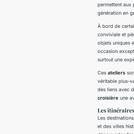
permettent aux p
génération en g
À bord de certa
conviviale et p
objets uniques e
occasion except
surtout une exp
Ces
ateliers
son
véritable plus-
des liens avec 
croisière
une av
Les itinéraire
Les destinations
et des villes his