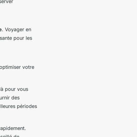
server
e
. Voyager en
sante pour les
optimiser votre
là pour vous
urnir des
illeures périodes
 rapidement.
seillé de