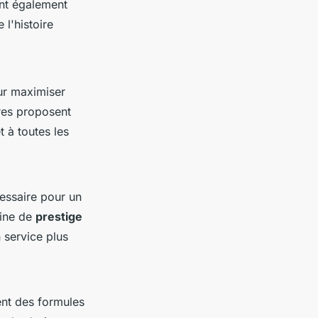
ent également
 l'histoire
ur maximiser
ères proposent
 à toutes les
cessaire pour un
bine de
prestige
 service plus
ent des formules