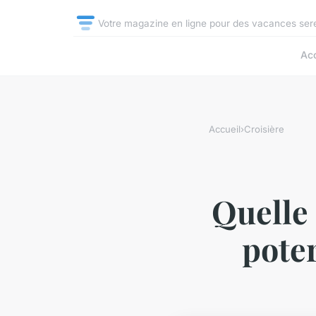
Votre magazine en ligne pour des vacances sere
Acc
Accueil
›
Croisière
Quelle 
poter