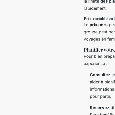
la
limite des pl
rapidement.
Prix variable en 
Le
prix pers
peu
groupe peut perm
voyages en fami
Planifier votr
Pour bien prépar
expérience :
Consultez le
aider à plani
informations 
pour partir.
Réservez tô
Pour bénéfic