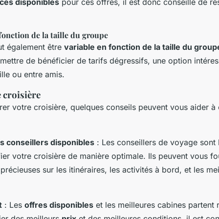
aces disponibles
pour ces offres, il est donc conseillé de ré
fonction de la taille du groupe
t également être
variable en fonction de la taille du group
ettre de bénéficier de tarifs dégressifs, une option intéres
lle ou entre amis.
e croisière
er votre croisière, quelques conseils peuvent vous aider à 
s conseillers disponibles
: Les conseillers de voyage sont 
fier votre croisière de manière optimale. Ils peuvent vous fo
précieuses sur les itinéraires, les activités à bord, et les me
t
: Les
offres disponibles
et les meilleures cabines partent
ier des meilleurs
prix
et des meilleures conditions, il est con