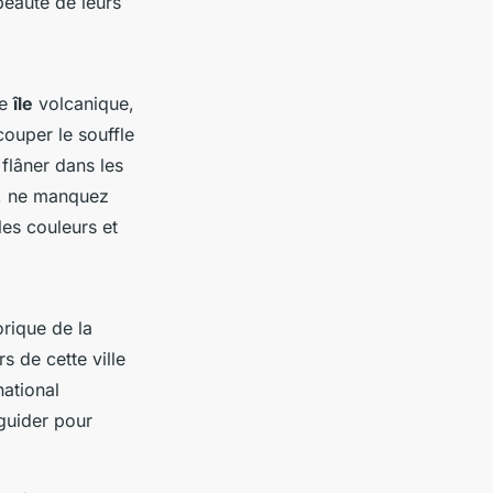
beauté de leurs
te
île
volcanique,
ouper le souffle
flâner dans les
ûr, ne manquez
les couleurs et
torique de la
s de cette ville
national
guider pour