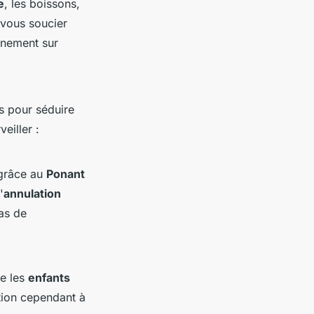
e
, les boissons,
 vous soucier
inement sur
s pour séduire
eiller :
 grâce au
Ponant
'
annulation
cas de
me les
enfants
tion cependant à